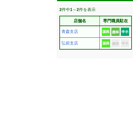
2
件中
1
～
2
件を表示
店舗名
専門職員駐在
青森支店
弘前支店