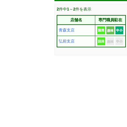
2
件中
1
～
2
件を表示
店舗名
専門職員駐在
青森支店
弘前支店