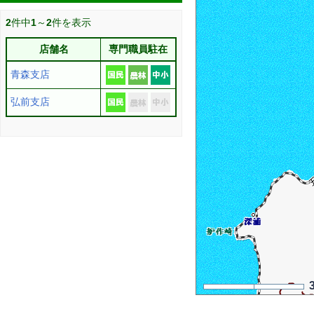
2
件中
1
～
2
件を表示
店舗名
専門職員駐在
青森支店
弘前支店