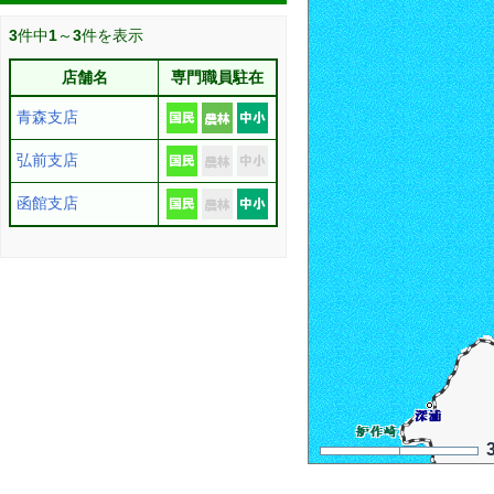
3
件中
1
～
3
件を表示
店舗名
専門職員駐在
青森支店
弘前支店
函館支店