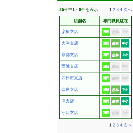
25
件中
1
～
8
件を表示
1
2
3
4
次へ
店舗名
専門職員駐在
彦根支店
大津支店
京都支店
西陣支店
四日市支店
奈良支店
津支店
守口支店
1
2
3
4
次へ