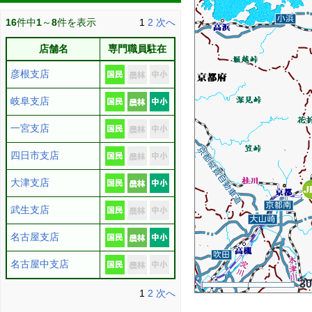
16
件中
1
～
8
件を表示
1
2
次へ
店舗名
専門職員駐在
彦根支店
岐阜支店
一宮支店
四日市支店
大津支店
武生支店
名古屋支店
名古屋中支店
3
1
2
次へ