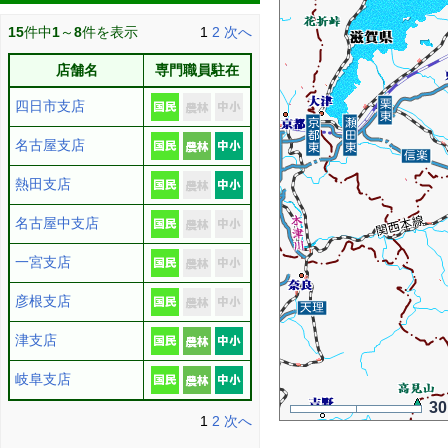
15
件中
1
～
8
件を表示
1
2
次へ
店舗名
専門職員駐在
四日市支店
名古屋支店
熱田支店
名古屋中支店
一宮支店
彦根支店
津支店
岐阜支店
3
1
2
次へ