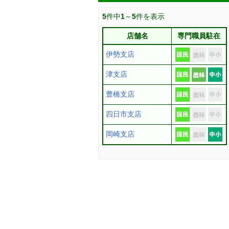
5
件中
1
～
5
件を表示
店舗名
専門職員駐在
伊勢支店
津支店
豊橋支店
四日市支店
岡崎支店