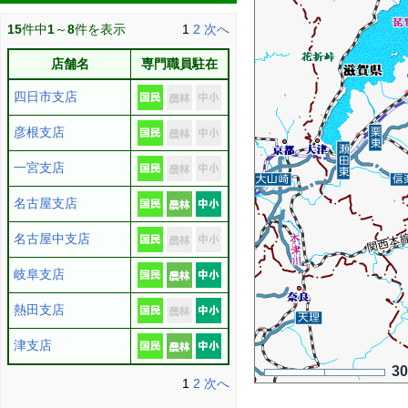
15
件中
1
～
8
件を表示
1
2
次へ
店舗名
専門職員駐在
四日市支店
彦根支店
一宮支店
名古屋支店
名古屋中支店
岐阜支店
熱田支店
津支店
3
1
2
次へ