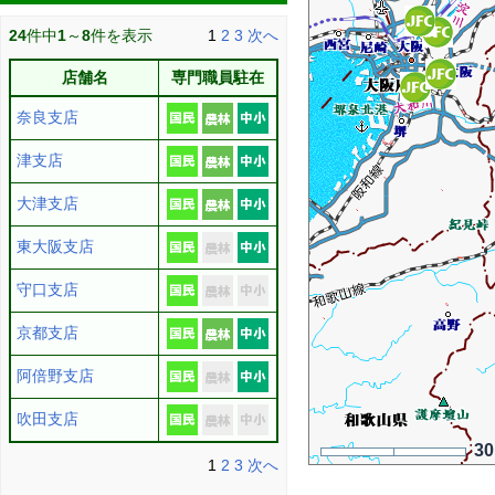
24
件中
1
～
8
件を表示
1
2
3
次へ
店舗名
専門職員駐在
奈良支店
津支店
大津支店
東大阪支店
守口支店
京都支店
阿倍野支店
吹田支店
3
1
2
3
次へ