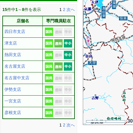
15
件中
1
～
8
件を表示
1
2
次へ
店舗名
専門職員駐在
四日市支店
津支店
熱田支店
名古屋支店
名古屋中支店
伊勢支店
一宮支店
彦根支店
3
1
2
次へ