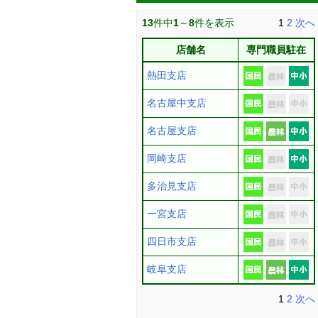
13
件中
1
～
8
件を表示
1
2
次へ
店舗名
専門職員駐在
熱田支店
名古屋中支店
名古屋支店
岡崎支店
多治見支店
一宮支店
四日市支店
岐阜支店
1
2
次へ