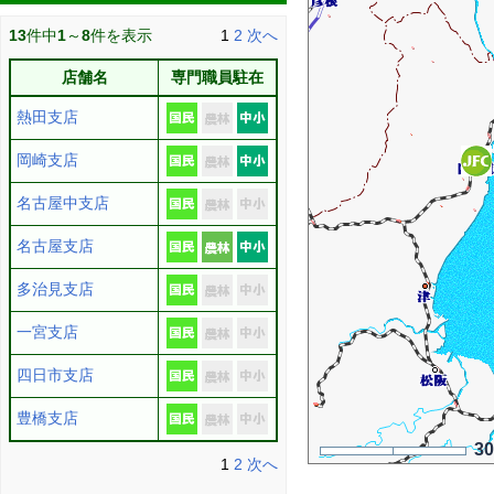
13
件中
1
～
8
件を表示
1
2
次へ
店舗名
専門職員駐在
熱田支店
岡崎支店
名古屋中支店
名古屋支店
多治見支店
一宮支店
四日市支店
豊橋支店
3
1
2
次へ