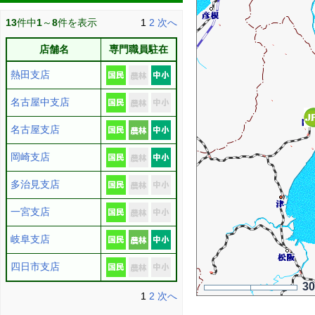
13
件中
1
～
8
件を表示
1
2
次へ
店舗名
専門職員駐在
熱田支店
名古屋中支店
名古屋支店
岡崎支店
多治見支店
一宮支店
岐阜支店
四日市支店
3
1
2
次へ