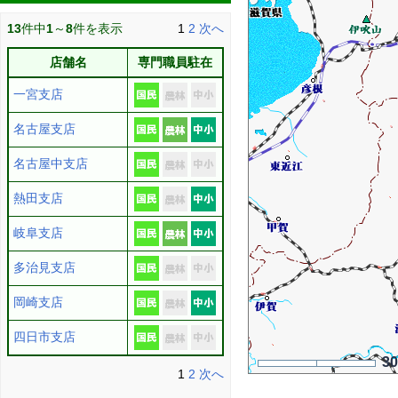
13
件中
1
～
8
件を表示
1
2
次へ
店舗名
専門職員駐在
一宮支店
名古屋支店
名古屋中支店
熱田支店
岐阜支店
多治見支店
岡崎支店
四日市支店
3
1
2
次へ