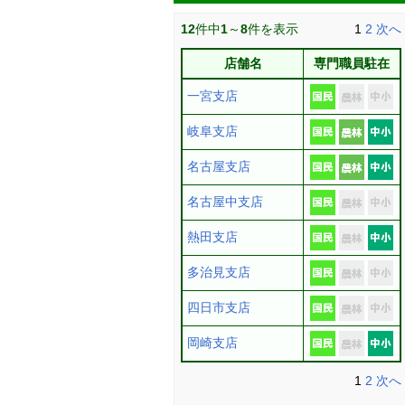
12
件中
1
～
8
件を表示
1
2
次へ
店舗名
専門職員駐在
一宮支店
岐阜支店
名古屋支店
名古屋中支店
熱田支店
多治見支店
四日市支店
岡崎支店
1
2
次へ