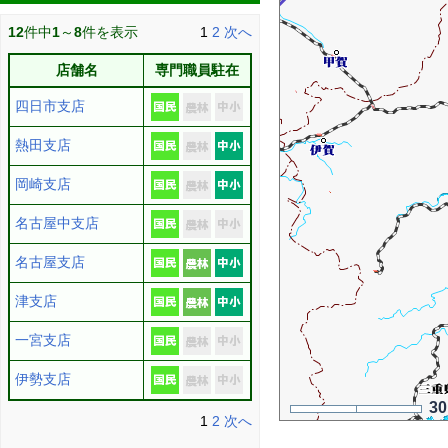
12
件中
1
～
8
件を表示
1
2
次へ
店舗名
専門職員駐在
四日市支店
熱田支店
岡崎支店
名古屋中支店
名古屋支店
津支店
一宮支店
伊勢支店
3
1
2
次へ