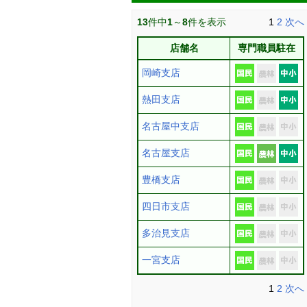
13
件中
1
～
8
件を表示
1
2
次へ
店舗名
専門職員駐在
岡崎支店
熱田支店
名古屋中支店
名古屋支店
豊橋支店
四日市支店
多治見支店
一宮支店
1
2
次へ