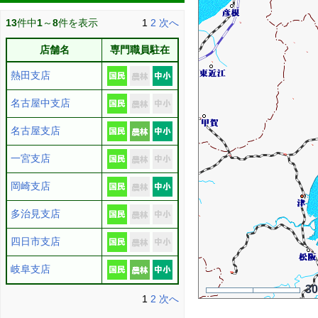
13
件中
1
～
8
件を表示
1
2
次へ
店舗名
専門職員駐在
熱田支店
名古屋中支店
名古屋支店
一宮支店
岡崎支店
多治見支店
四日市支店
岐阜支店
3
1
2
次へ