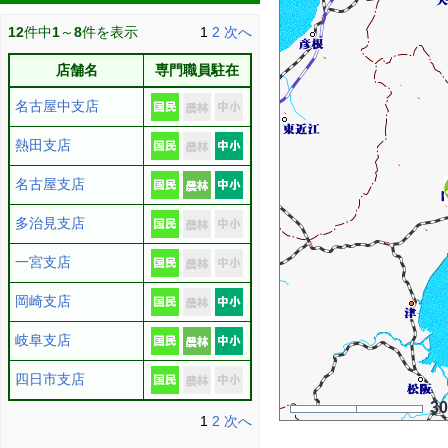
12
件中
1
～
8
件を表示
1
2
次へ
店舗名
専門職員駐在
名古屋中支店
熱田支店
名古屋支店
多治見支店
一宮支店
岡崎支店
岐阜支店
四日市支店
3
1
2
次へ