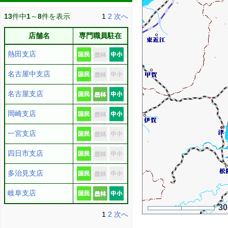
13
件中
1
～
8
件を表示
1
2
次へ
店舗名
専門職員駐在
熱田支店
名古屋中支店
名古屋支店
岡崎支店
一宮支店
四日市支店
多治見支店
岐阜支店
3
1
2
次へ