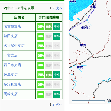
12
件中
1
～
8
件を表示
1
2
次へ
店舗名
専門職員駐在
名古屋支店
熱田支店
名古屋中支店
一宮支店
四日市支店
岐阜支店
多治見支店
岡崎支店
3
1
2
次へ