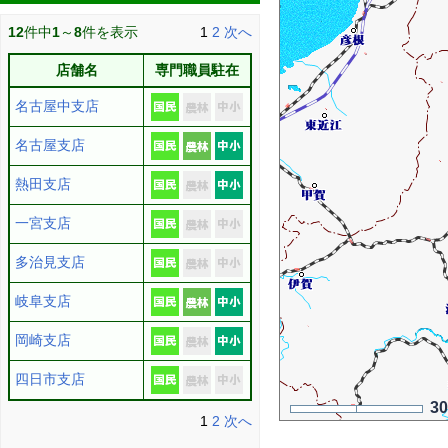
12
件中
1
～
8
件を表示
1
2
次へ
店舗名
専門職員駐在
名古屋中支店
名古屋支店
熱田支店
一宮支店
多治見支店
岐阜支店
岡崎支店
四日市支店
3
1
2
次へ