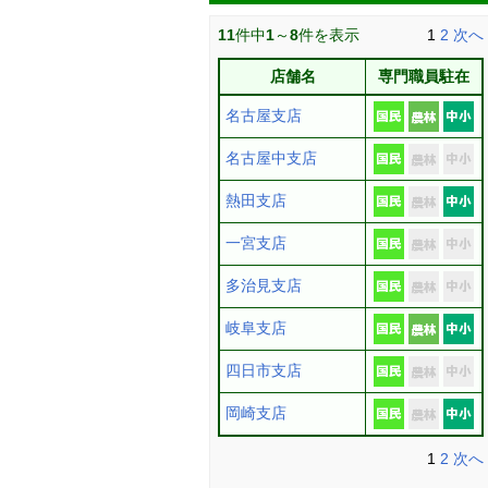
11
件中
1
～
8
件を表示
1
2
次へ
店舗名
専門職員駐在
名古屋支店
名古屋中支店
熱田支店
一宮支店
多治見支店
岐阜支店
四日市支店
岡崎支店
1
2
次へ