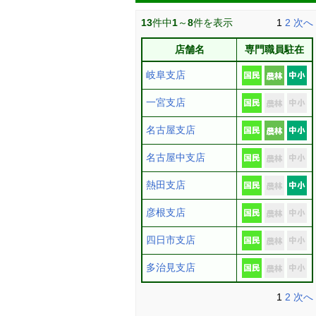
13
件中
1
～
8
件を表示
1
2
次へ
店舗名
専門職員駐在
岐阜支店
一宮支店
名古屋支店
名古屋中支店
熱田支店
彦根支店
四日市支店
多治見支店
1
2
次へ