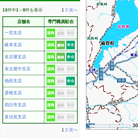
13
件中
1
～
8
件を表示
1
2
次へ
店舗名
専門職員駐在
一宮支店
岐阜支店
名古屋支店
名古屋中支店
熱田支店
彦根支店
四日市支店
多治見支店
3
1
2
次へ