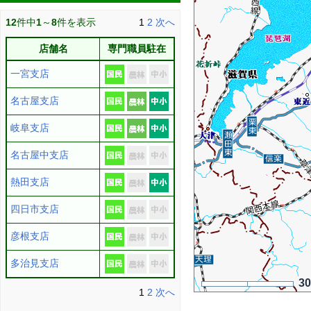
12
件中
1
～
8
件を表示
1
2
次へ
店舗名
専門職員駐在
一宮支店
名古屋支店
岐阜支店
名古屋中支店
熱田支店
四日市支店
彦根支店
多治見支店
3
1
2
次へ