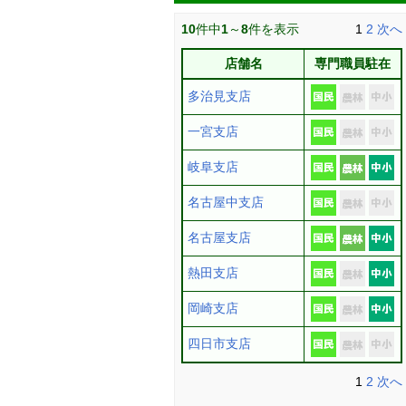
10
件中
1
～
8
件を表示
1
2
次へ
店舗名
専門職員駐在
多治見支店
一宮支店
岐阜支店
名古屋中支店
名古屋支店
熱田支店
岡崎支店
四日市支店
1
2
次へ