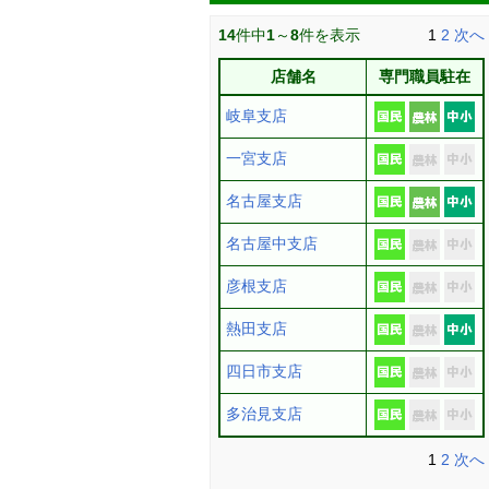
14
件中
1
～
8
件を表示
1
2
次へ
店舗名
専門職員駐在
岐阜支店
一宮支店
名古屋支店
名古屋中支店
彦根支店
熱田支店
四日市支店
多治見支店
1
2
次へ