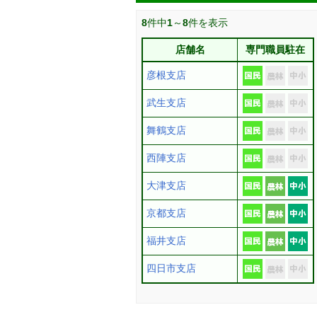
8
件中
1
～
8
件を表示
店舗名
専門職員駐在
彦根支店
武生支店
舞鶴支店
西陣支店
大津支店
京都支店
福井支店
四日市支店