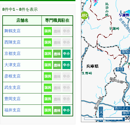
8
件中
1
～
8
件を表示
店舗名
専門職員駐在
舞鶴支店
西陣支店
京都支店
大津支店
彦根支店
武生支店
豊岡支店
福井支店
3