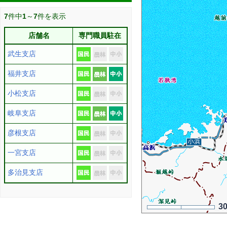
7
件中
1
～
7
件を表示
店舗名
専門職員駐在
武生支店
福井支店
小松支店
岐阜支店
彦根支店
一宮支店
多治見支店
3