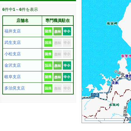
6
件中
1
～
6
件を表示
店舗名
専門職員駐在
福井支店
武生支店
小松支店
金沢支店
岐阜支店
多治見支店
3