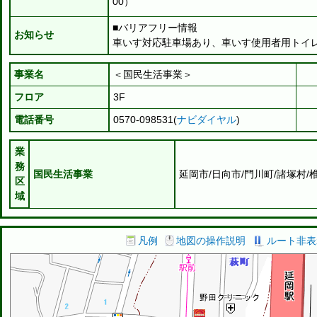
00）
■バリアフリー情報
お知らせ
車いす対応駐車場あり、車いす使用者用トイ
事業名
＜国民生活事業＞
フロア
3F
電話番号
0570-098531(
ナビダイヤル
)
業
務
国民生活事業
延岡市/日向市/門川町/諸塚村/
区
域
凡例
地図の操作説明
ルート非表