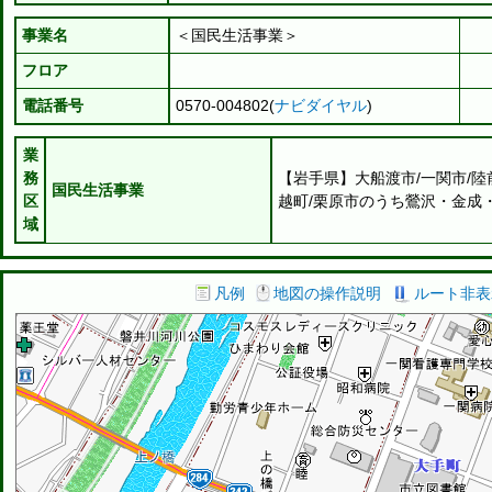
事業名
＜国民生活事業＞
フロア
電話番号
0570-004802(
ナビダイヤル
)
業
務
【岩手県】大船渡市/一関市/陸
国民生活事業
区
越町/栗原市のうち鶯沢・金成
域
凡例
地図の操作説明
ルート非表