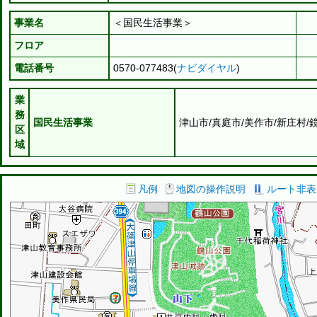
事業名
＜国民生活事業＞
フロア
電話番号
0570-077483(
ナビダイヤル
)
業
務
国民生活事業
津山市/真庭市/美作市/新庄村/
区
域
凡例
地図の操作説明
ルート非表