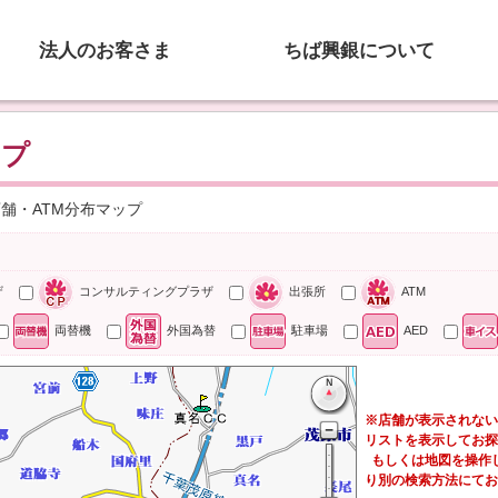
法人のお客さま
ちば興銀について
ップ
店舗・ATM分布マップ
ザ
コンサルティングプラザ
出張所
ATM
両替機
外国為替
駐車場
AED
※店舗が表示されない
リストを表示してお探
もしくは地図を操作
り別の検索方法にてお