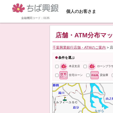
個人のお客さま
金融機関コード：0135
店舗・ATM分布マ
千葉興業銀行店舗・ATMのご案内
> 
条件を選ぶ
本店支店
ローンプラ
住宅ローン
貸金庫