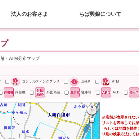
法人のお客さま
ちば興銀について
ップ
店舗・ATM分布マップ
ザ
コンサルティングプラザ
出張所
ATM
両替機
外国為替
駐車場
AED
※店舗が表示されない
リストを表示してお探
もしくは地図を操作
り別の検索方法にてお