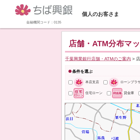
個人のお客さま
金融機関コード：0135
店舗・ATM分布マ
千葉興業銀行店舗・ATMのご案内
> 
条件を選ぶ
本店支店
ローンプラ
住宅ローン
貸金庫