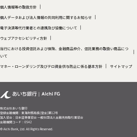
個人情報等の取扱方針
個人データおよび法人情報の共同利用に関するお知らせ
電子決済等代行業者との連携及び協働について
ウェブアクセシビリティ方針
当行における投資信託および保険、金融商品仲介、信託業務の取扱い商品につ
いて
マネー・ローンダリング及びテロ資金供与防止に係る基本方針
サイトマップ
株式会社あいち銀行
登録金融機関：東海財務局長(登金)第12号
加入協会：日本証券業協会 一般社団法人金融先物取引業協会
金融機関コード：0542
© Aichi Bank, Ltd. All Rights Reserved.