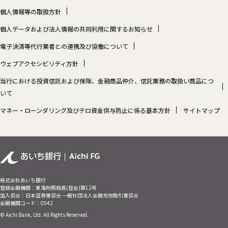
個人情報等の取扱方針
個人データおよび法人情報の共同利用に関するお知らせ
電子決済等代行業者との連携及び協働について
ウェブアクセシビリティ方針
当行における投資信託および保険、金融商品仲介、信託業務の取扱い商品につ
いて
マネー・ローンダリング及びテロ資金供与防止に係る基本方針
サイトマップ
株式会社あいち銀行
登録金融機関：東海財務局長(登金)第12号
加入協会：日本証券業協会 一般社団法人金融先物取引業協会
金融機関コード：0542
© Aichi Bank, Ltd. All Rights Reserved.