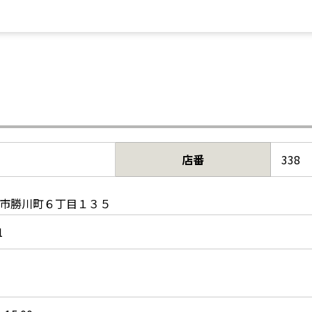
店番
338
市勝川町６丁目１３５
1