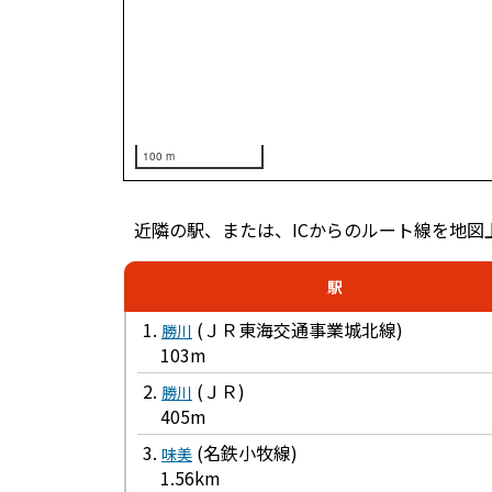
100 m
近隣の駅、または、ICからのルート線を地図
駅
1.
(ＪＲ東海交通事業城北線)
勝川
103m
2.
(ＪＲ)
勝川
405m
3.
(名鉄小牧線)
味美
1.56km