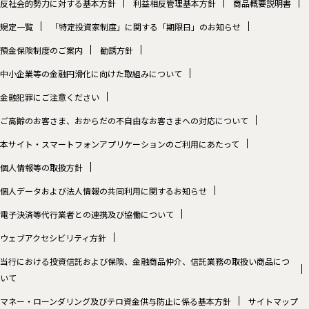
反社会的勢力に対する基本方針
利益相反管理基本方針
商品概要説明書
規定一覧
「特定投資家制度」に関する「期限日」のお知らせ
預金保険制度のご案内
勧誘方針
中小企業等の金融円滑化に向けた取組みについて
金融犯罪にご注意ください
ご高齢のお客さま、おからだの不自由なお客さまへの対応について
本サイト・スマートフォンアプリケーションのご利用にあたって
個人情報等の取扱方針
個人データおよび法人情報の共同利用に関するお知らせ
電子決済等代行業者との連携及び協働について
ウェブアクセシビリティ方針
当行における投資信託および保険、金融商品仲介、信託業務の取扱い商品につ
いて
マネー・ローンダリング及びテロ資金供与防止に係る基本方針
サイトマップ