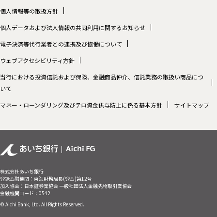
個人情報等の取扱方針
個人データおよび法人情報の共同利用に関するお知らせ
電子決済等代行業者との連携及び協働について
ウェブアクセシビリティ方針
当行における投資信託および保険、金融商品仲介、信託業務の取扱い商品につ
いて
マネー・ローンダリング及びテロ資金供与防止に係る基本方針
サイトマップ
株式会社あいち銀行
登録金融機関：東海財務局長(登金)第12号
加入協会：日本証券業協会 一般社団法人金融先物取引業協会
金融機関コード：0542
© Aichi Bank, Ltd. All Rights Reserved.