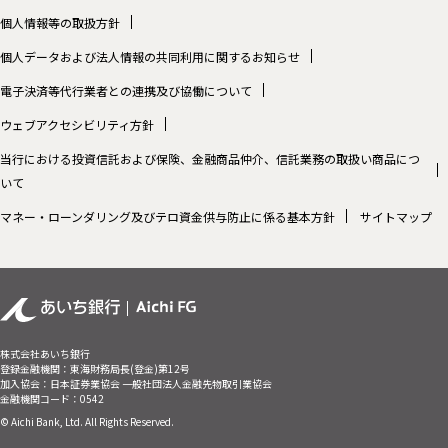
個人情報等の取扱方針
個人データおよび法人情報の共同利用に関するお知らせ
電子決済等代行業者との連携及び協働について
ウェブアクセシビリティ方針
当行における投資信託および保険、金融商品仲介、信託業務の取扱い商品につ
いて
マネー・ローンダリング及びテロ資金供与防止に係る基本方針
サイトマップ
株式会社あいち銀行
登録金融機関：東海財務局長(登金)第12号
加入協会：日本証券業協会 一般社団法人金融先物取引業協会
金融機関コード：0542
© Aichi Bank, Ltd. All Rights Reserved.