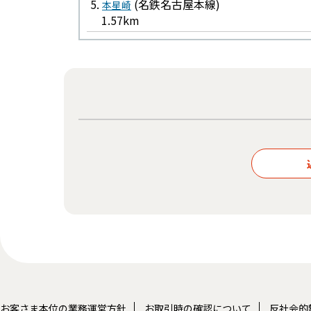
5.
(名鉄名古屋本線)
本星崎
1.57km
お客さま本位の業務運営方針
お取引時の確認について
反社会的