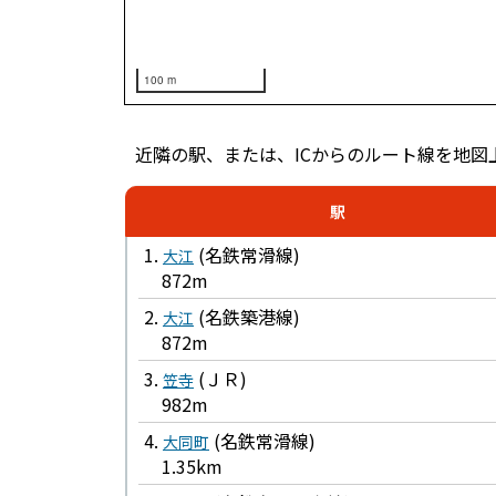
100 m
近隣の駅、または、ICからのルート線を地図
駅
1.
(名鉄常滑線)
大江
872m
2.
(名鉄築港線)
大江
872m
3.
(ＪＲ)
笠寺
982m
4.
(名鉄常滑線)
大同町
1.35km