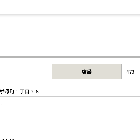
店番
473
挙母町１丁目２６
5