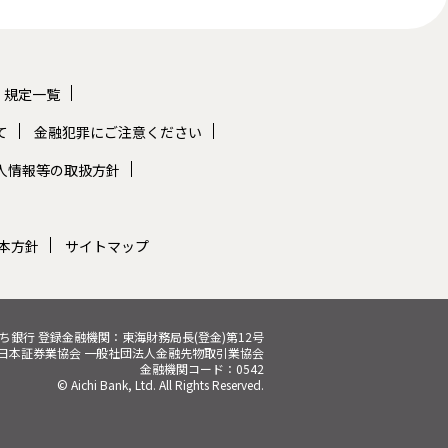
規定一覧
て
金融犯罪にご注意ください
人情報等の取扱方針
本方針
サイトマップ
いち銀行
登録金融機関：東海財務局長(登金)第12号
日本証券業協会 一般社団法人金融先物取引業協会
金融機関コード：0542
© Aichi Bank, Ltd. All Rights Reserved.