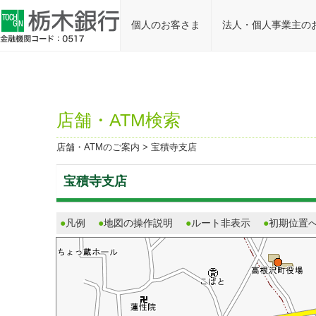
個人のお客さま
法人・個人事業主の
店舗・ATM検索
店舗・ATMのご案内
> 宝積寺支店
宝積寺支店
●
凡例
●
地図の操作説明
●
ルート非表示
●
初期位置