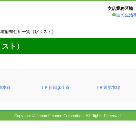
支店業務区域
国民生活
都道府県住所一覧（駅リスト）
リスト）
豊本線
ＪＲ日田彦山線
ＪＲ豊肥本線
Copyright © Japan Finance Corporation. All Rights Reserved.