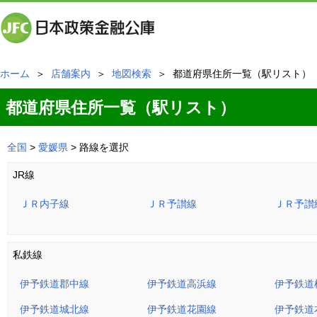
ホーム
＞
店舗案内
＞
地図検索
＞ 都道府県住所一覧（駅リスト）
都道府県住所一覧（駅リスト）
全国
>
愛媛県
> 路線を選択
JR線
ＪＲ内子線
ＪＲ予讃線
ＪＲ予讃
私鉄線
伊予鉄道郡中線
伊予鉄道高浜線
伊予鉄道
伊予鉄道城北線
伊予鉄道花園線
伊予鉄道