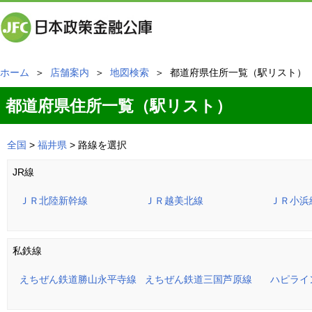
ホーム
＞
店舗案内
＞
地図検索
＞ 都道府県住所一覧（駅リスト）
都道府県住所一覧（駅リスト）
全国
>
福井県
> 路線を選択
JR線
ＪＲ北陸新幹線
ＪＲ越美北線
ＪＲ小浜
私鉄線
えちぜん鉄道勝山永平寺線
えちぜん鉄道三国芦原線
ハピライ